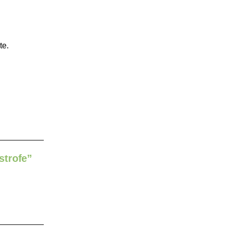
te.
strofe”