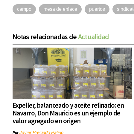
campo
mesa de enlace
puertos
sindica
Notas relacionadas de
Actualidad
Expeller, balanceado y aceite refinado: en
Navarro, Don Mauricio es un ejemplo de
valor agregado en origen
Javier Preciado Patiño
Por