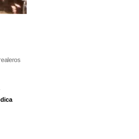
realeros
s
udica