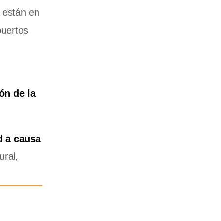
 están en
puertos
ón de la
d a causa
ural,