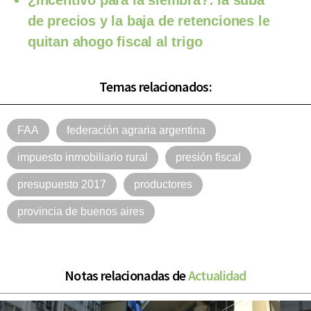
¿Incentivo para la siembra?: la suba
de precios y la baja de retenciones le
quitan ahogo fiscal al trigo
Temas relacionados:
FAA
federación agraria argentina
impuesto inmobiliario rural
presión fiscal
presupuesto 2017
productores
provincia de buenos aires
Notas relacionadas de
Actualidad