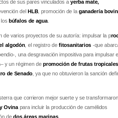
ctos de sus pares vinculados a
yerba mate,
evención del
HLB
, promoción de la
ganadería bovi
 los
búfalos de agua
.
 de varios proyectos de su autoría: impulsar la p
ro
l algodón
, el registro de
fitosanitarios
-que abarc
pendio-, una desgravación impositiva para impulsar e
s
– y un régimen de
promoción de frutas tropicale
ltro de Senado
, ya que no obtuvieron la sanción defin
erra que corrieron mejor suerte y se transformaron 
y Ovina
para incluir la producción de camélidos
ión de
dos áreas marinas
.