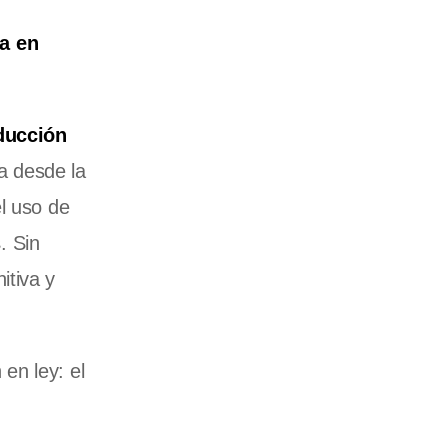
na
en
ducción
a desde la
l uso de
s
. Sin
itiva y
en ley: el