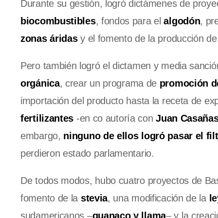
Durante su gestión, logró dictámenes de proye
biocombustibles
, fondos para el
algodón
, pr
zonas áridas
y el fomento de la producción de
Pero también logró el dictamen y media sanción
orgánica
, crear un programa de
promoción de
importación del producto hasta la receta de ex
fertilizantes
-en co autoría con
Juan Casaña
embargo,
ninguno de ellos logró pasar el fi
perdieron estado parlamentario.
De todos modos, hubo cuatro proyectos de Bast
fomento de la
stevia
, una modificación de la
le
sudamericanos –
guanaco y llama
– y la creac