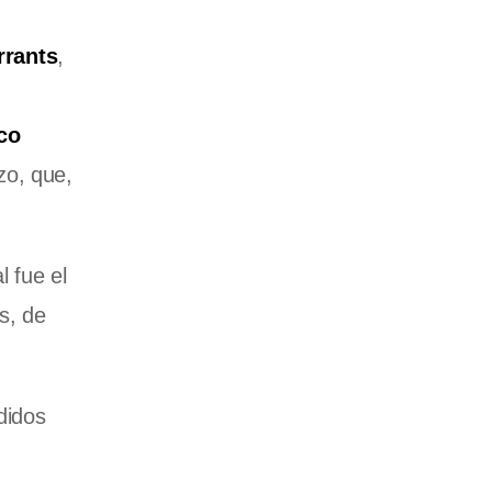
rrants
,
co
zo, que,
al fue el
es, de
didos