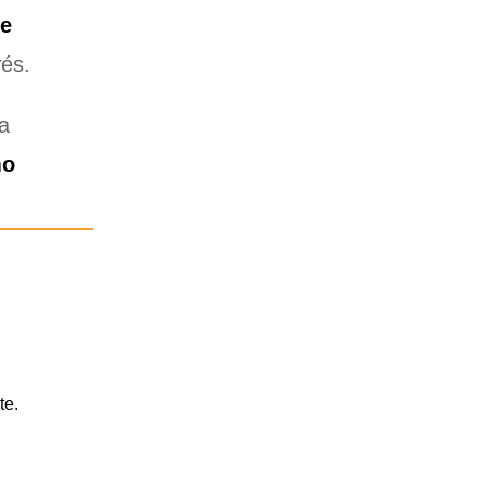
de
rés.
da
mo
te.