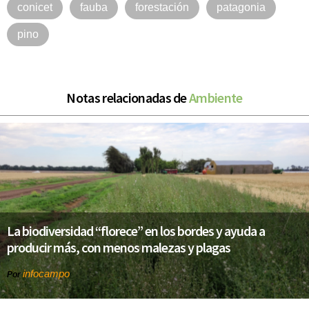
conicet
fauba
forestación
patagonia
pino
Notas relacionadas de
Ambiente
La biodiversidad “florece” en los bordes y ayuda a
producir más, con menos malezas y plagas
infocampo
Por