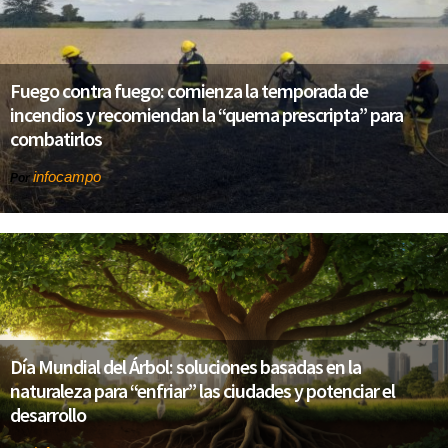
Fuego contra fuego: comienza la temporada de
incendios y recomiendan la “quema prescripta” para
combatirlos
infocampo
Por
Día Mundial del Árbol: soluciones basadas en la
naturaleza para “enfriar” las ciudades y potenciar el
desarrollo