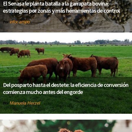
El Senasa le planta batalla a la garrapata bovina:
estrategias por zonas y más herramientas de control
infocampo
Por
Del posparto hasta el destete: la eficiencia de conversión
comienza mucho antes del engorde
Manuela Herzel
Por