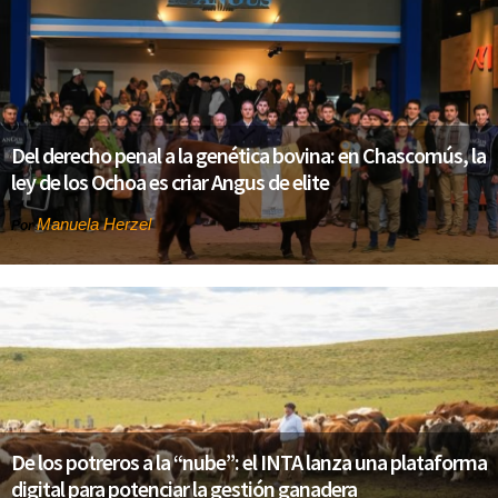
Del derecho penal a la genética bovina: en Chascomús, la
ley de los Ochoa es criar Angus de elite
Manuela Herzel
Por
De los potreros a la “nube”: el INTA lanza una plataforma
digital para potenciar la gestión ganadera