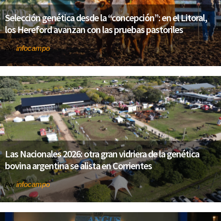
Selección genética desde la “concepción”: en el Litoral,
los Hereford avanzan con las pruebas pastoriles
infocampo
Por
Las Nacionales 2026: otra gran vidriera de la genética
bovina argentina se alista en Corrientes
infocampo
Por