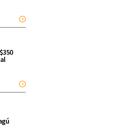
 $350
al
tagú