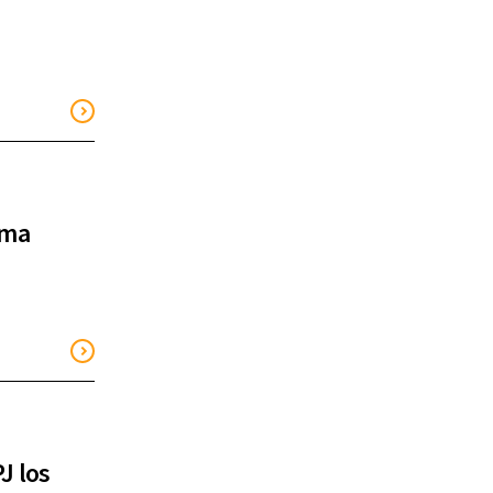
uma
J los