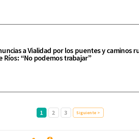
uncias a Vialidad por los puentes y caminos r
e Ríos: “No podemos trabajar”
1
2
3
Siguiente >