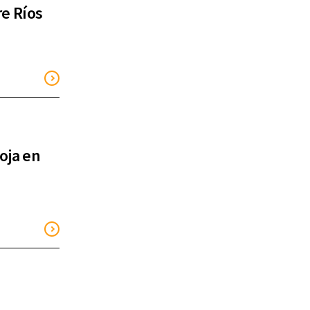
re Ríos
oja en