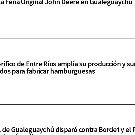
 la Feria Original John Deere en Gualeguaychú
orífico de Entre Ríos amplía su producción y s
dos para fabricar hamburguesas
l de Gualeguaychú disparó contra Bordet y el P