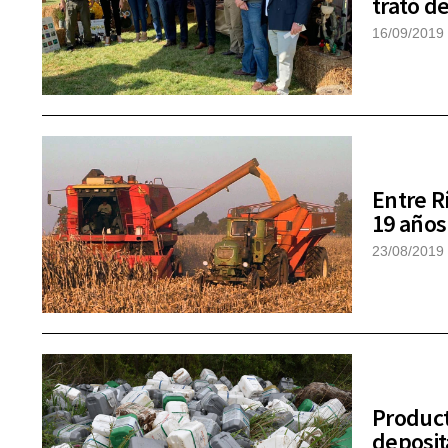
trató d
16/09/2019
Entre R
19 años
23/08/2019
Product
deposit