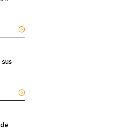
n sus
 de