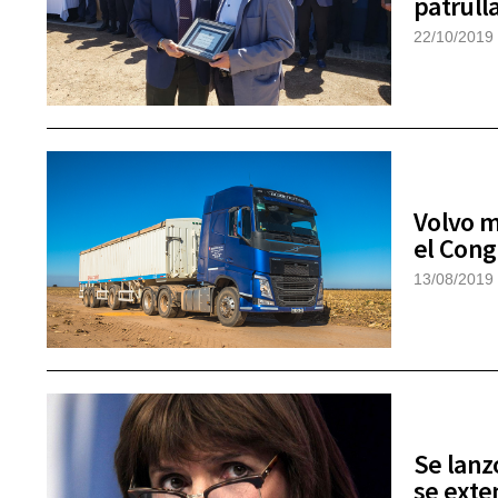
patrull
22/10/2019
Volvo m
el Cong
13/08/2019
Se lanz
se exte