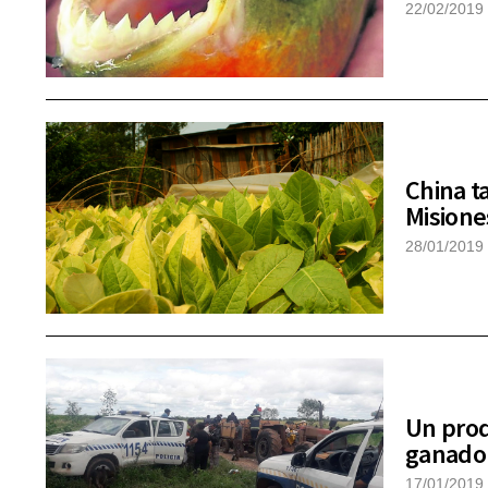
22/02/2019
China t
Misione
28/01/2019
Un prod
ganado
17/01/2019