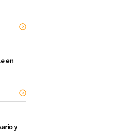
le en
ario y