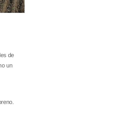
les de
mo un
oreno.