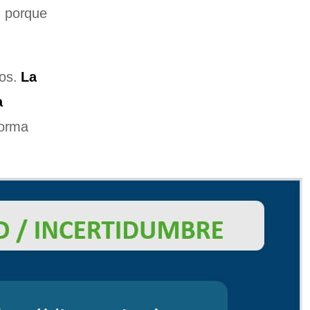
, porque
ros.
La
a
forma