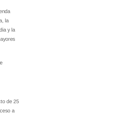
genda
, la
dia y la
mayores
te
cto de 25
cceso a