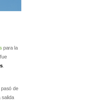
s
para la
 fue
es
.
o pasó de
a salida