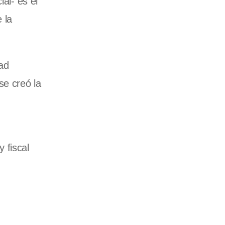
al- es el
 la
ad
se creó la
 fiscal