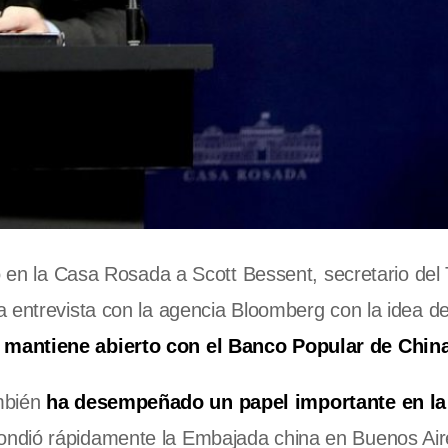
ó en la Casa Rosada a Scott Bessent, secretario del
a entrevista con la agencia Bloomberg con la idea d
 mantiene abierto con el Banco Popular de China
mbién
ha desempeñado un papel importante en la
pondió rápidamente la Embajada china en Buenos Air