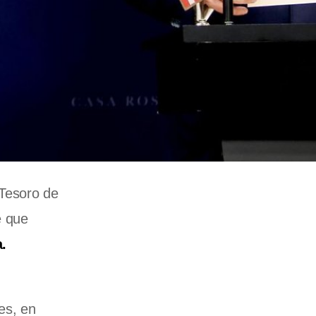
 Tesoro de
e que
.
es, en