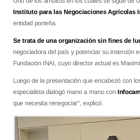
Uno de los ámbitos en los cuales se sigue de cer
Instituto para las Negociaciones Agrícolas I
entidad porteña.
Se trata de una organización sin fines de l
negociadora del país y potenciar su inserción 
Fundación INAI, cuyo director actual es Maxim
Luego de la presentación que encabezó con los
especialista dialogó mano a mano con
Infoca
que necesita renegociar”, explicó.