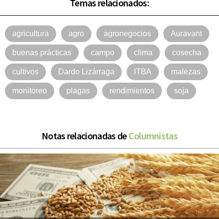
Temas relacionados:
agricultura
agro
agronegocios
Auravant
buenas prácticas
campo
clima
cosecha
cultivos
Dardo Lizárraga
ITBA
malezas
monitoreo
plagas
rendimientos
soja
Notas relacionadas de
Columnistas