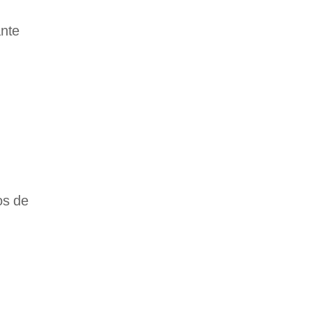
ante
os de