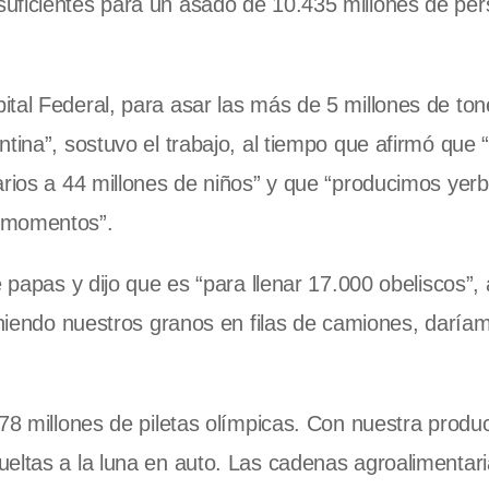
uficientes para un asado de 10.435 millones de per
tal Federal, para asar las más de 5 millones de to
tina”, sostuvo el trabajo, al tiempo que afirmó que 
arios a 44 millones de niños” y que “producimos yer
n momentos”.
e papas y dijo que es “para llenar 17.000 obeliscos”,
poniendo nuestros granos en filas de camiones, daría
378 millones de piletas olímpicas. Con nuestra produ
eltas a la luna en auto. Las cadenas agroalimentar