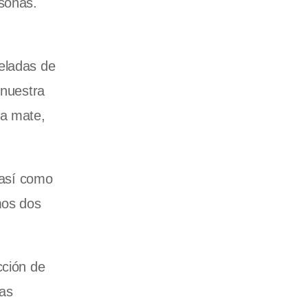
sonas.
neladas de
“nuestra
ba mate,
 así como
mos dos
cción de
ias