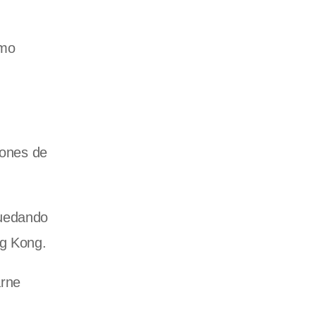
smo
lones de
quedando
ng Kong.
arne