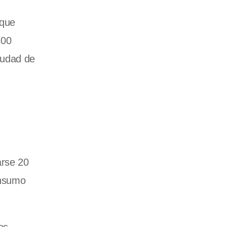
 que
300
ciudad de
arse 20
onsumo