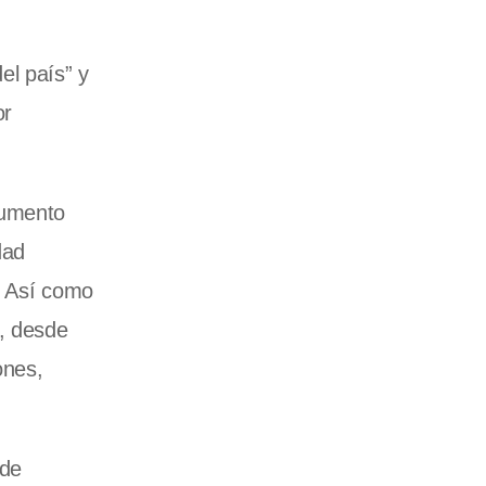
el país” y
or
aumento
dad
. Así como
s, desde
ones,
 de