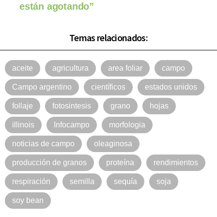
están agotando”
Temas relacionados:
aceite
agricultura
area foliar
campo
Campo argentino
científicos
estados unidos
follaje
fotosintesis
grano
hojas
illinois
Infocampo
morfologia
noticias de campo
oleaginosa
producción de granos
proteína
rendimientos
respiración
semilla
sequía
soja
soy bean