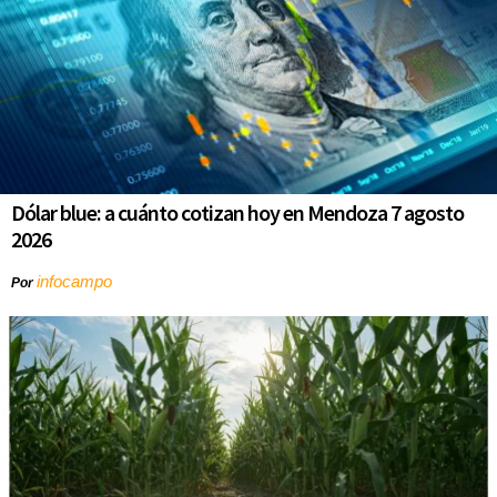
Dólar blue: a cuánto cotizan hoy en Mendoza 7 agosto
2026
infocampo
Por