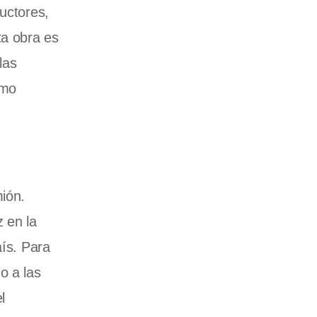
uctores,
ta obra es
las
rmo
ión.
 en la
aís. Para
o a las
l