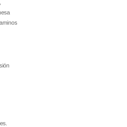
,
mesa
caminos
sión
es.