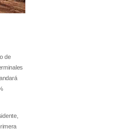
io de
erminales
mandará
0%
sidente,
primera