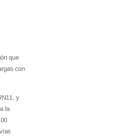
gón que
argas con
RN11, y
a la
100
vías