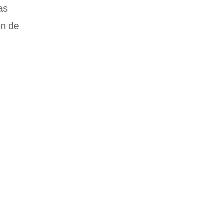
as
en de