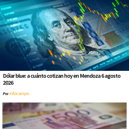
Dólar blue: a cuánto cotizan hoy en Mendoza 6 agosto
2026
infocampo
Por