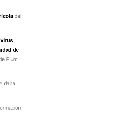
rícola
del
n
virus
idad de
de Plum
se daba
nformación