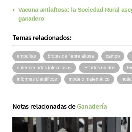
Vacuna antiaftosa: la Sociedad Rural ase
ganadero
Temas relacionados:
ampollas
brotes de fiebre aftosa
campo
enfermedades infecciosas
estados unidos
Fi
informes cientificos
modelo matemático
noti
Notas relacionadas de
Ganadería