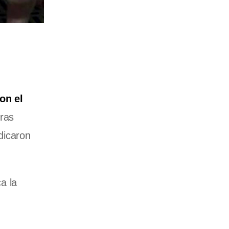
on el
oras
ndicaron
a la