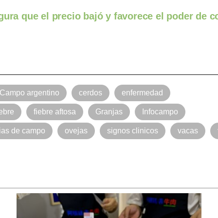
gura que el precio bajó y favorece el poder de 
Campo argentino
cerdos
enfermedad
ebre
fiebre aftosa
Granjas
Infocampo
cias de campo
ovejas
signos clinicos
vacas