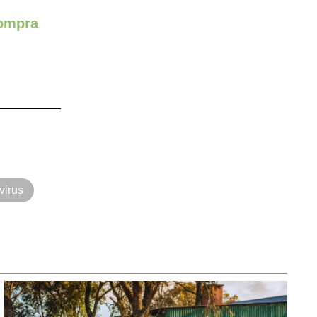
compra
virus