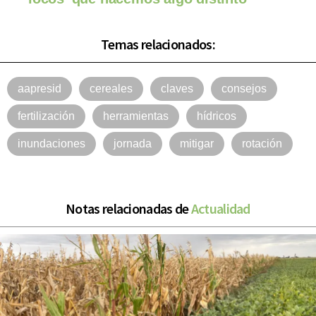
Temas relacionados:
aapresid
cereales
claves
consejos
fertilización
herramientas
hídricos
inundaciones
jornada
mitigar
rotación
Notas relacionadas de
Actualidad