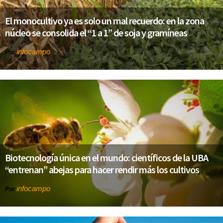
El monocultivo ya es solo un mal recuerdo: en la zona
núcleo se consolida el “1 a 1” de soja y gramíneas
infocampo
Por
Biotecnología única en el mundo: científicos de la UBA
“entrenan” abejas para hacer rendir más los cultivos
infocampo
Por