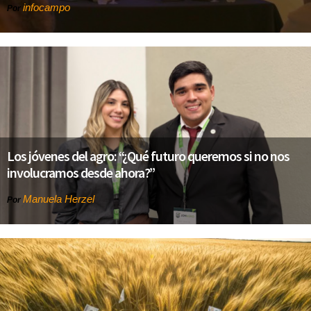
infocampo
Por
Los jóvenes del agro: “¿Qué futuro queremos si no nos
involucramos desde ahora?”
Manuela Herzel
Por