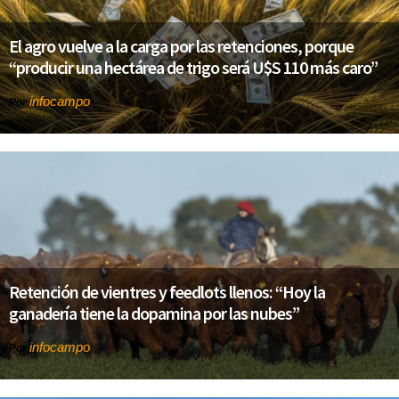
El agro vuelve a la carga por las retenciones, porque
“producir una hectárea de trigo será U$S 110 más caro”
infocampo
Por
Retención de vientres y feedlots llenos: “Hoy la
ganadería tiene la dopamina por las nubes”
infocampo
Por