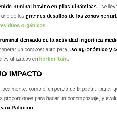
nido ruminal bovino en pilas dinámicas
”, se lle
 uno de los
grandes desafíos de las zonas periur
residuos orgánicos
.
 ruminal derivado de la actividad frigorífica med
 generar un compost apto para u
so agronómico y c
ales utilizados en
horticultura
.
JO IMPACTO
 localmente, como el chipeado de la poda urbana, q
as proporciones para hacer un cocompostaje, y eval
leana Paladino
.