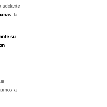
va adelante
banas
: la
iante su
on
ue
uamos la