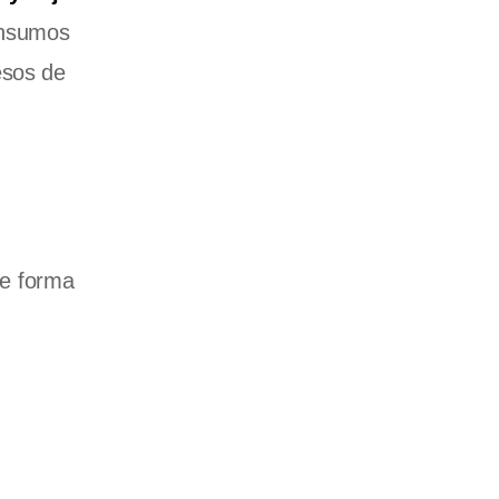
 insumos
esos de
de forma