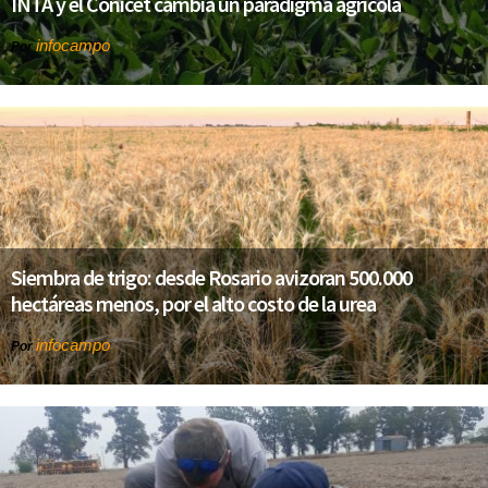
INTA y el Conicet cambia un paradigma agrícola
infocampo
Por
Siembra de trigo: desde Rosario avizoran 500.000
hectáreas menos, por el alto costo de la urea
infocampo
Por