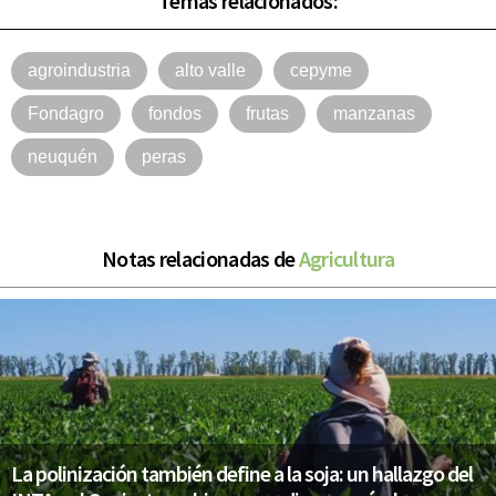
Temas relacionados:
agroindustria
alto valle
cepyme
Fondagro
fondos
frutas
manzanas
neuquén
peras
Notas relacionadas de
Agricultura
La polinización también define a la soja: un hallazgo del