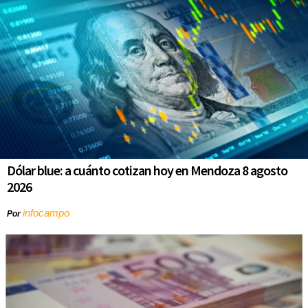
Dólar blue: a cuánto cotizan hoy en Mendoza 8 agosto
2026
infocampo
Por