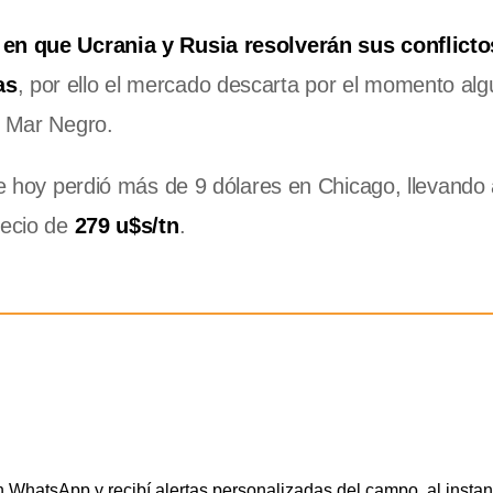
 en que Ucrania y Rusia resolverán sus conflicto
as
, por ello el mercado descarta por el momento alg
l Mar Negro.
de hoy perdió más de 9 dólares en Chicago, llevando 
recio de
279 u$s/tn
.
WhatsApp y recibí alertas personalizadas del campo, al instan