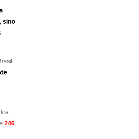
a
, sino
s
rasil
 de
 los
de
246