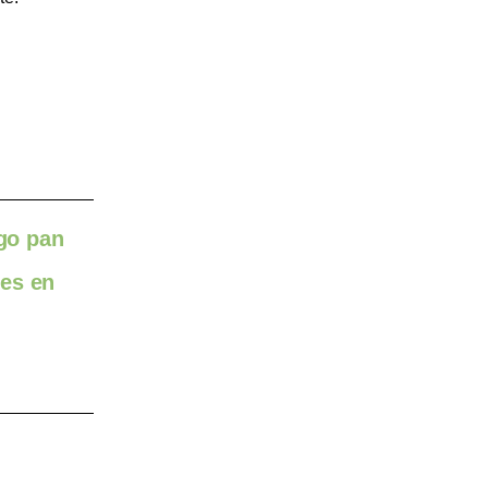
igo pan
des en