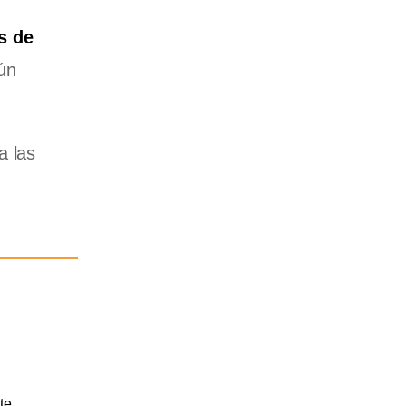
s de
ún
a las
te.