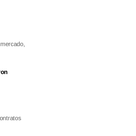
l mercado,
ron
contratos