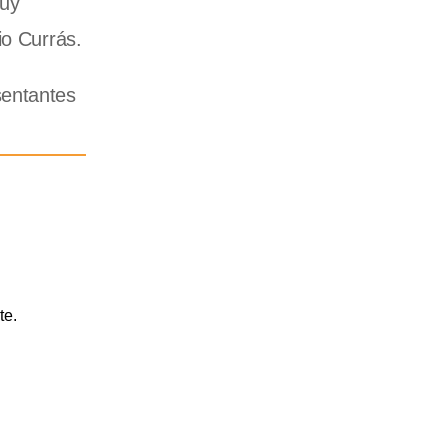
muy
io Currás.
sentantes
te.