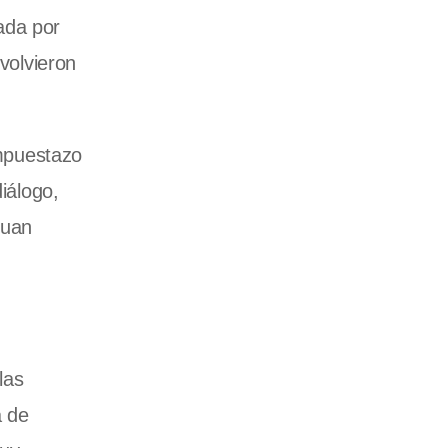
ada por
volvieron
impuestazo
iálogo,
Juan
las
a de