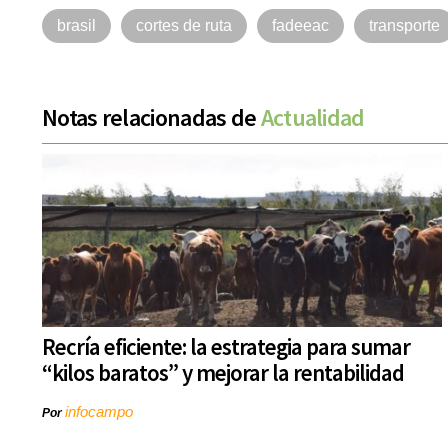
brasil
cortes de ruta
fadeeac
transporte
Notas relacionadas de
Actualidad
Recría eficiente: la estrategia para sumar
“kilos baratos” y mejorar la rentabilidad
infocampo
Por