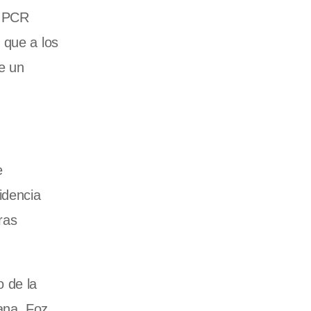
a PCR
 que a los
se un
e
idencia
ras
o de la
ana, Foz