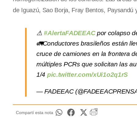
de Iguazú, Sao Borja, Fray Bentos, Paysandú y
⚠
#AlertaFADEEAC
por colapso de
🚛Conductores brasileños están ll
cruce de camiones en la frontera de
múltiples PCRs que solicitan las au
1/4
pic.twitter.com/xUi1o2q1rS
— FADEEAC (@FADEEACPRENS
Compartí esta nota