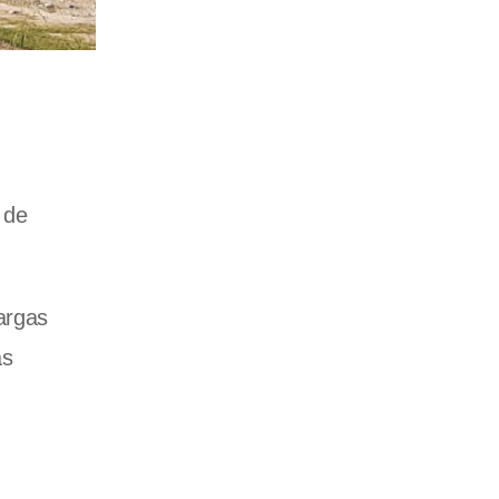
 de
argas
as