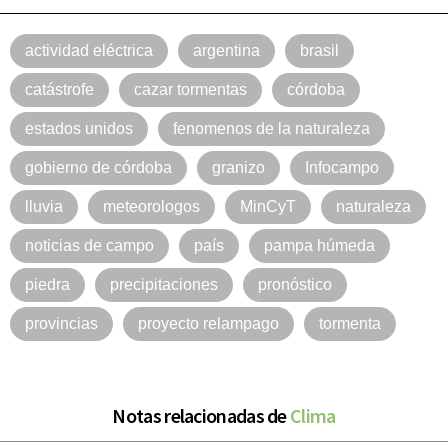
actividad eléctrica
argentina
brasil
catástrofe
cazar tormentas
córdoba
estados unidos
fenomenos de la naturaleza
gobierno de córdoba
granizo
Infocampo
lluvia
meteorologos
MinCyT
naturaleza
noticias de campo
país
pampa húmeda
piedra
precipitaciones
pronóstico
provincias
proyecto relampago
tormenta
Notas relacionadas de
Clima