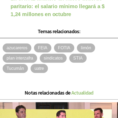
paritario: el salario mínimo llegará a $
1,24 millones en octubre
Temas relacionados:
azucareros
FEIA
FOTIA
limón
plan interzafra
sindicatos
STIA
Tucumán
uatre
Notas relacionadas de
Actualidad