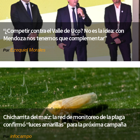
“¿Competir contra el Valle de Uco? No es la idea: con
Mendoza nos tenemos que complementar”
Ezequiel Morales
Por
Chicharrita del maíz: la red de monitoreo de la plaga
confirmó “luces amarillas” para la próxima campaña
infocampo
Por