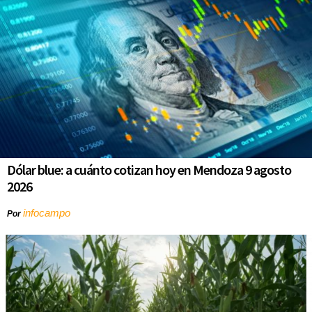
Dólar blue: a cuánto cotizan hoy en Mendoza 9 agosto
2026
infocampo
Por