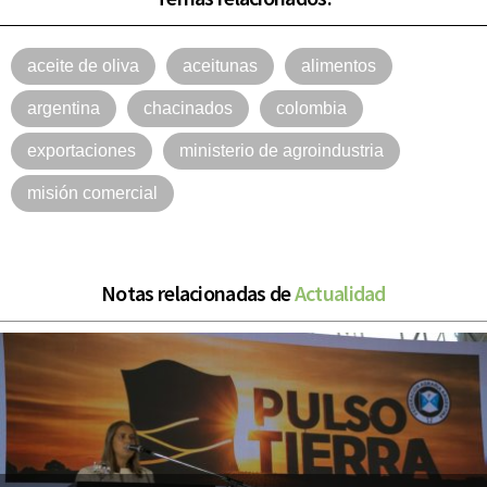
aceite de oliva
aceitunas
alimentos
argentina
chacinados
colombia
exportaciones
ministerio de agroindustria
misión comercial
Notas relacionadas de
Actualidad