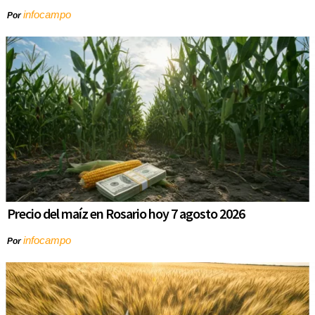
infocampo
Por
Precio del maíz en Rosario hoy 7 agosto 2026
infocampo
Por