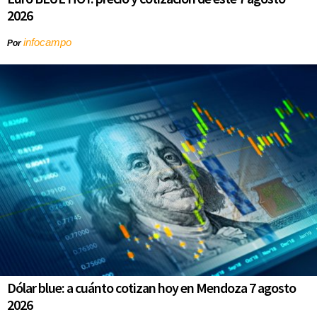
2026
infocampo
Por
Dólar blue: a cuánto cotizan hoy en Mendoza 7 agosto
2026