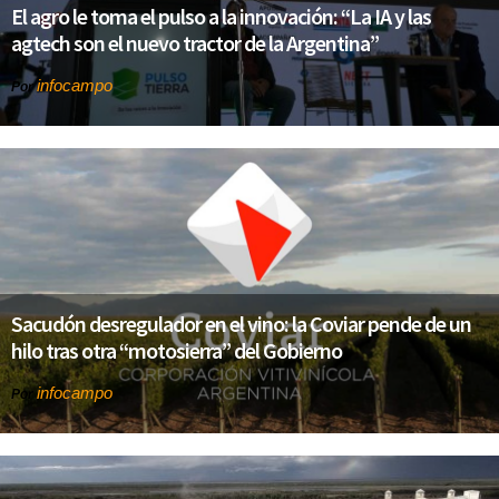
El agro le toma el pulso a la innovación: “La IA y las
agtech son el nuevo tractor de la Argentina”
infocampo
Por
Sacudón desregulador en el vino: la Coviar pende de un
hilo tras otra “motosierra” del Gobierno
infocampo
Por