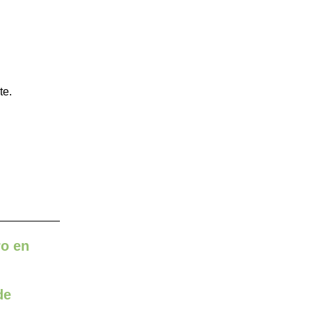
te.
ro en
de