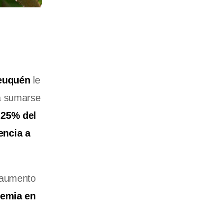
Neuquén
le
 sumarse
 25% del
encia a
 aumento
demia en