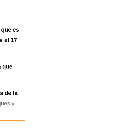
 que es
s el 17
a que
s de la
ques y