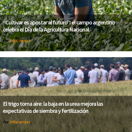
“Cultivar es apostar al futuro”: el campo argentino
celebra el Día de la Agricultura Nacional
infocampo
Por
El trigo toma aire: la baja en la urea mejora las
expectativas de siembra y fertilización
infocampo
Por