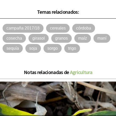
Temas relacionados:
campaña 2017/18
cereales
córdoba
cosecha
girasol
granos
maíz
maní
sequía
soja
sorgo
trigo
Notas relacionadas de
Agricultura