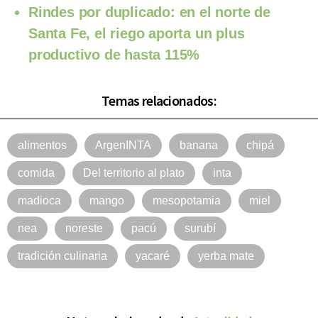
Rindes por duplicado: en el norte de
Santa Fe, el riego aporta un plus
productivo de hasta 115%
Temas relacionados:
alimentos
ArgenINTA
banana
chipá
comida
Del territorio al plato
inta
madioca
mango
mesopotamia
miel
nea
noreste
pacú
surubí
tradición culinaria
yacaré
yerba mate