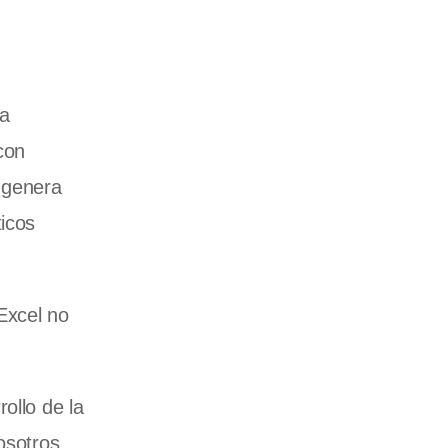
da
con
y genera
ticos
 Excel no
ollo de la
osotros