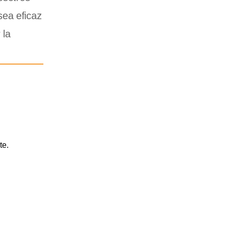
sea eficaz
 la
te.