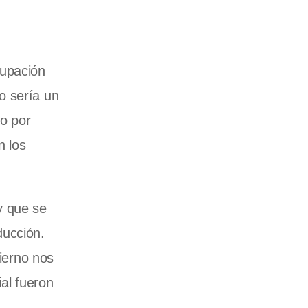
cupación
o sería un
o por
n los
y que se
ducción.
bierno nos
ial fueron