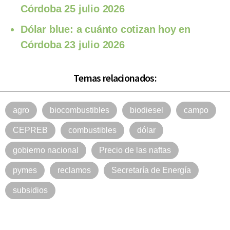
Córdoba 25 julio 2026
Dólar blue: a cuánto cotizan hoy en
Córdoba 23 julio 2026
Temas relacionados:
agro
biocombustibles
biodiesel
campo
CEPREB
combustibles
dólar
gobierno nacional
Precio de las naftas
pymes
reclamos
Secretaría de Energía
subsidios