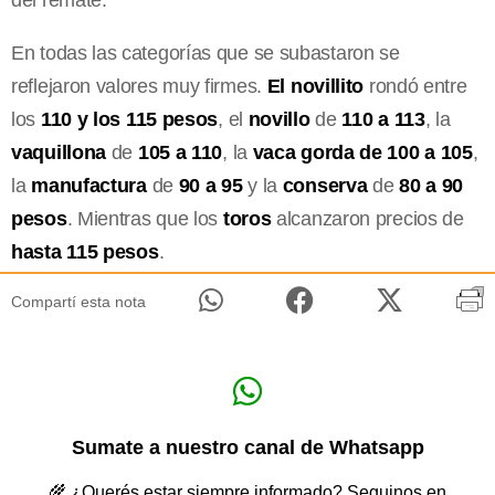
En todas las categorías que se subastaron se
reflejaron valores muy firmes.
El novillito
rondó entre
los
110 y los 115 pesos
, el
novillo
de
110 a 113
, la
vaquillona
de
105 a 110
, la
vaca gorda de 100 a 105
,
la
manufactura
de
90 a 95
y la
conserva
de
80 a 90
pesos
. Mientras que los
toros
alcanzaron precios de
hasta 115 pesos
.
Compartí esta nota
Sumate a nuestro canal de Whatsapp
🌾 ¿Querés estar siempre informado? Seguinos en