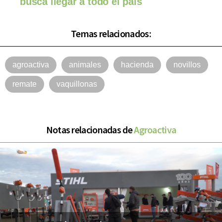
busca llegar a todo el país
Temas relacionados:
agroactiva
animales
hacienda
novillos
remate
vaquillonas
Notas relacionadas de
Agroactiva