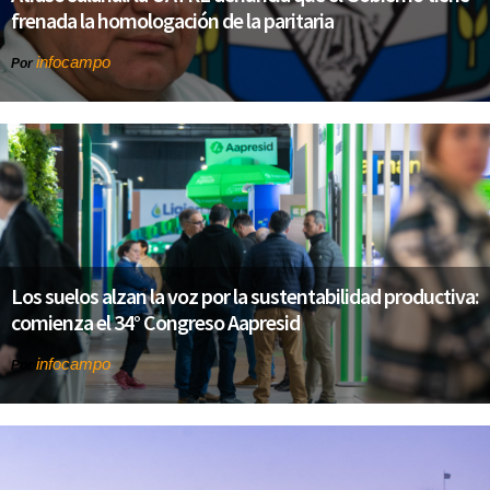
frenada la homologación de la paritaria
infocampo
Por
Los suelos alzan la voz por la sustentabilidad productiva:
comienza el 34° Congreso Aapresid
infocampo
Por