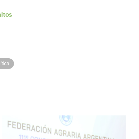
itos
ítica