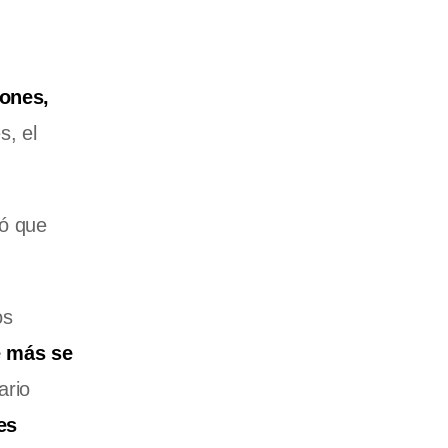
iones,
s, el
ó que
os
e más se
ario
es