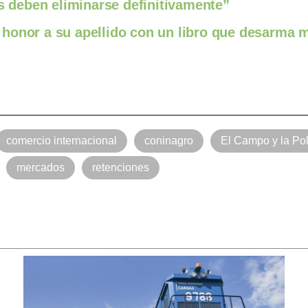
es deben eliminarse definitivamente”
honor a su apellido con un libro que desarma m
comercio internacional
coninagro
El Campo y la Pol
mercados
retenciones