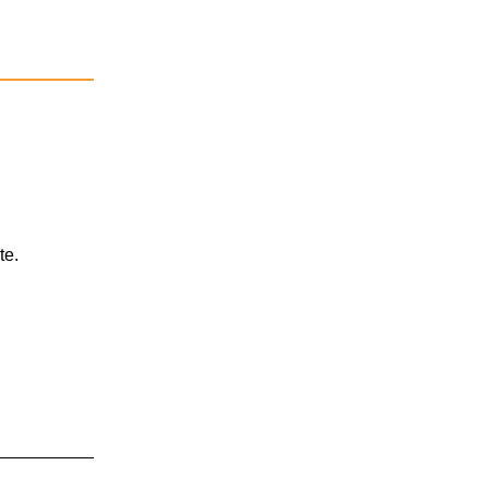
.
te.