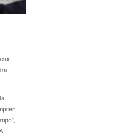
ctor
tra
la
mpiten
ampo”,
A.