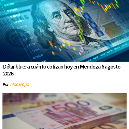
Dólar blue: a cuánto cotizan hoy en Mendoza 6 agosto
2026
infocampo
Por