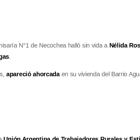
isaría N°1 de Necochea halló sin vida a
Nélida Ro
gas
.
os,
apareció ahorcada
en su vivienda del Barrio Ag
a
Unión Argentina de Trabajadores Rurales y Est