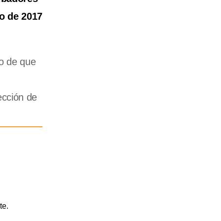
io de 2017
go de que
ección de
te.