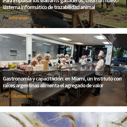
Para impulsar los warrants ganaderos, crean un nuevo
sistema informático de trazabilidad animal
infocampo
Por
Gastronomía y capacitación: en Miami, un Instituto con
raíces argentinas alimenta el agregado de valor
Columnistas
Por