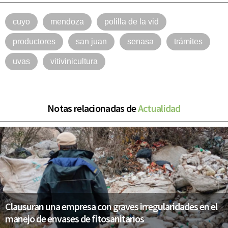
cuyo
mendoza
polilla de la vid
productores
san juan
senasa
trámites
uvas
vitivinicultura
Notas relacionadas de
Actualidad
Clausuran una empresa con graves irregularidades en el
manejo de envases de fitosanitarios