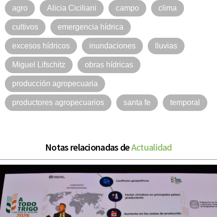
agro
Alicia Ciciliani
campo
clima
cultivos
emergencia hídrica
excesos hídricos
inundaciones
lluvias
Miguel Lifschitz
obras hídricas
producción agropecuaria
productores agropecuarios
santa fe
temporal
Notas relacionadas de
Actualidad