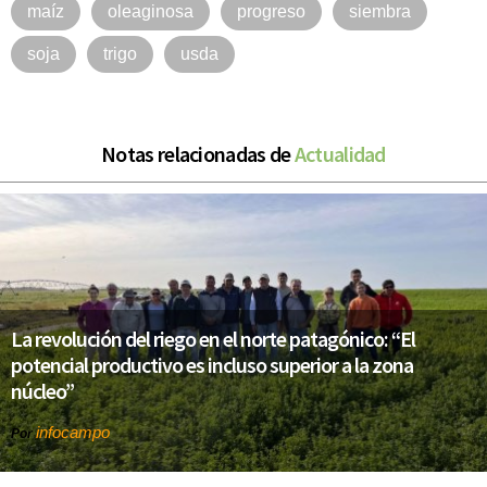
maíz
oleaginosa
progreso
siembra
soja
trigo
usda
Notas relacionadas de
Actualidad
La revolución del riego en el norte patagónico: “El
potencial productivo es incluso superior a la zona
núcleo”
infocampo
Por