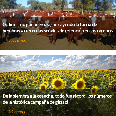
Optimismo ganadero: sigue cayendo la faena de
hembras y crecen las señales de retención en los campos
infocampo
Por
De la siembra a la cosecha, todo fue récord: los números
de la histórica campaña de girasol
infocampo
Por