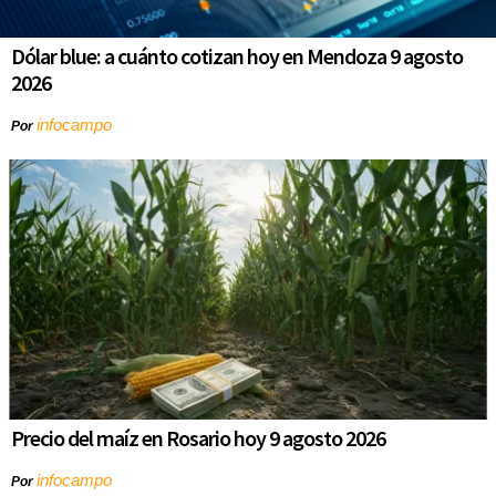
Dólar blue: a cuánto cotizan hoy en Mendoza 9 agosto
2026
infocampo
Por
Precio del maíz en Rosario hoy 9 agosto 2026
infocampo
Por