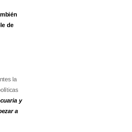
ambién
le de
ntes la
olíticas
cuaria y
pezar a