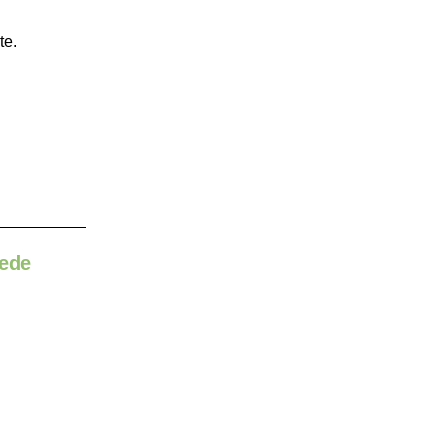
te.
uede