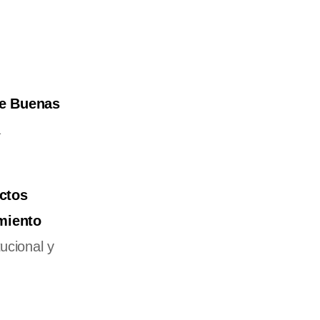
de Buenas
a
uctos
amiento
ucional y