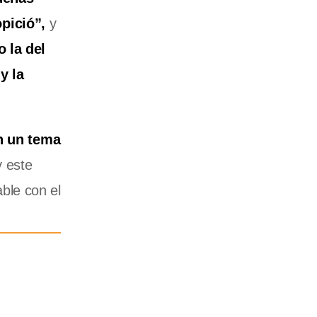
pició”,
y
 la del
y la
n un tema
 este
ble con el