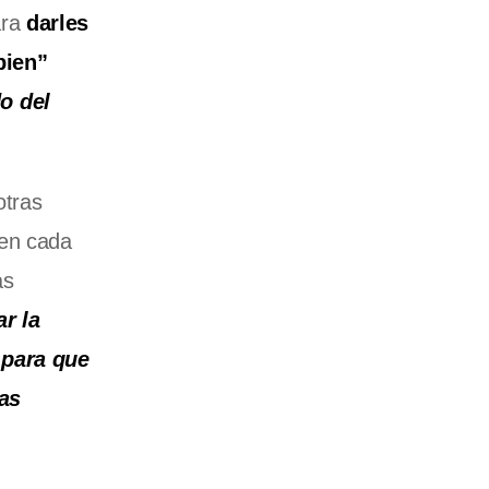
ara
darles
bien”
o del
otras
en cada
as
r la
 para que
das