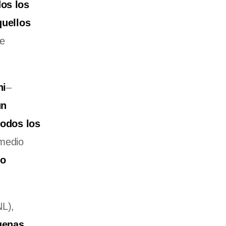
os los
quellos
de
ni
–
un
todos los
 medio
mo
NL),
uenas