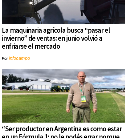
La maquinaria agrícola busca “pasar el
invierno” de ventas: en junio volvió a
enfriarse el mercado
infocampo
Por
“Ser productor en Argentina es como estar
en un Fórmula 1: no le podés errar porque