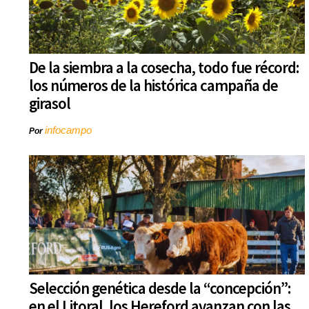
De la siembra a la cosecha, todo fue récord:
los números de la histórica campaña de
girasol
infocampo
Por
Selección genética desde la “concepción”:
en el Litoral, los Hereford avanzan con las