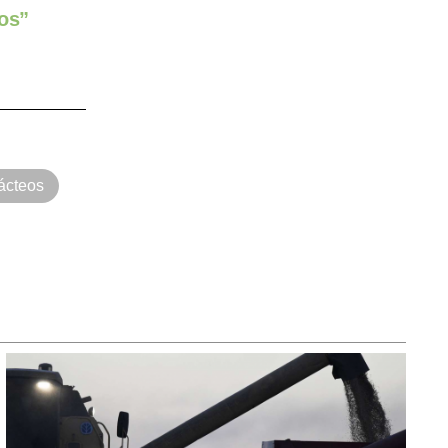
dos”
lácteos