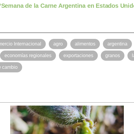
a “Semana de la Carne Argentina en Estados Uni
ercio Internacional
agro
alimentos
argentina
economías regionales
exportaciones
granos
e cambio