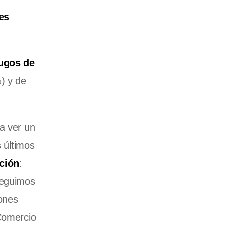
es
ugos de
) y de
a ver un
s últimos
ación
:
seguimos
iones
 Comercio