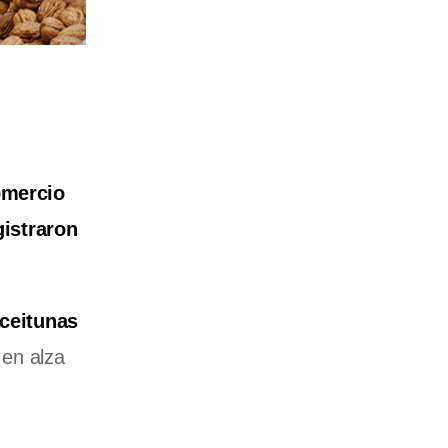
omercio
gistraron
ceitunas
en alza