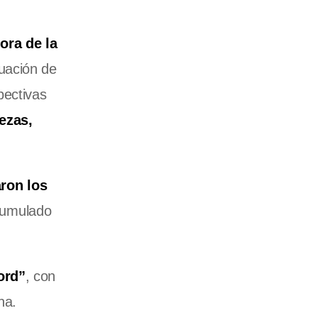
ora de la
tuación de
pectivas
ezas,
aron los
cumulado
ord”
, con
na.