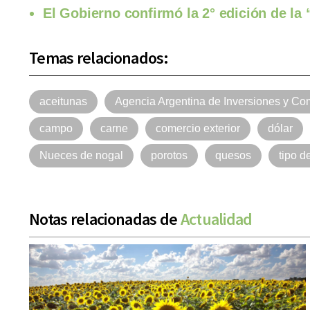
El Gobierno confirmó la 2° edición de l
Temas relacionados:
aceitunas
Agencia Argentina de Inversiones y Com
campo
carne
comercio exterior
dólar
Nueces de nogal
porotos
quesos
tipo d
Notas relacionadas de
Actualidad