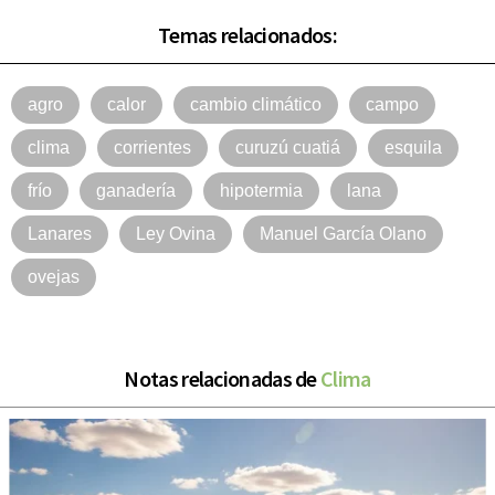
Temas relacionados:
agro
calor
cambio climático
campo
clima
corrientes
curuzú cuatiá
esquila
frío
ganadería
hipotermia
lana
Lanares
Ley Ovina
Manuel García Olano
ovejas
Notas relacionadas de
Clima