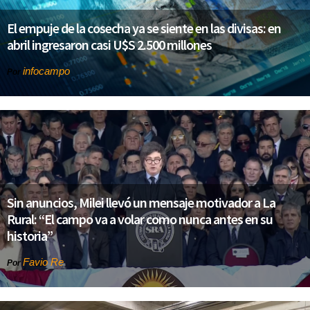
El empuje de la cosecha ya se siente en las divisas: en
abril ingresaron casi U$S 2.500 millones
infocampo
Por
Sin anuncios, Milei llevó un mensaje motivador a La
Rural: “El campo va a volar como nunca antes en su
historia”
Favio Re
Por