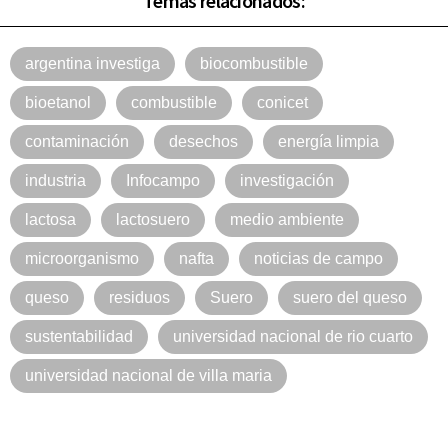
Temas relacionados:
argentina investiga
biocombustible
bioetanol
combustible
conicet
contaminación
desechos
energía limpia
industria
Infocampo
investigación
lactosa
lactosuero
medio ambiente
microorganismo
nafta
noticias de campo
queso
residuos
Suero
suero del queso
sustentabilidad
universidad nacional de rio cuarto
universidad nacional de villa maria